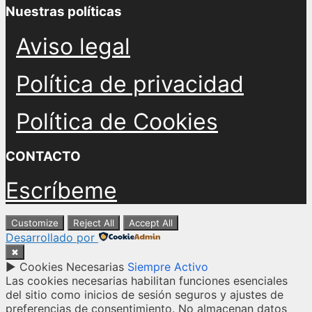
Nuestras políticas
Aviso legal
Política de privacidad
Política de Cookies
CONTACTO
Escríbeme
Customize
Reject All
Accept All
Desarrollado por
✖
►
Cookies Necesarias
Siempre Activo
Las cookies necesarias habilitan funciones esenciales
del sitio como inicios de sesión seguros y ajustes de
preferencias de consentimiento. No almacenan datos