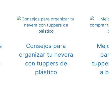
s
Consejos para
Mejo
organizar tu nevera
pa
o
con tuppers de
tuppe
plástico
a b