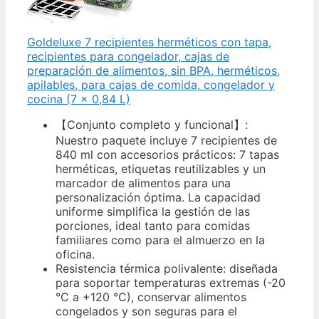
Goldeluxe 7 recipientes herméticos con tapa,
recipientes para congelador, cajas de
preparación de alimentos, sin BPA, herméticos,
apilables, para cajas de comida, congelador y
cocina (7 x 0,84 L)
【Conjunto completo y funcional】:
Nuestro paquete incluye 7 recipientes de
840 ml con accesorios prácticos: 7 tapas
herméticas, etiquetas reutilizables y un
marcador de alimentos para una
personalización óptima. La capacidad
uniforme simplifica la gestión de las
porciones, ideal tanto para comidas
familiares como para el almuerzo en la
oficina.
Resistencia térmica polivalente: diseñada
para soportar temperaturas extremas (-20
°C a +120 °C), conservar alimentos
congelados y son seguras para el