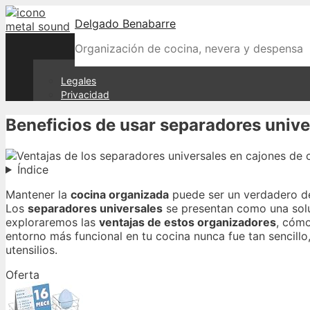
Skip
Delgado Benabarre
to
content
Organización de cocina, nevera y despensa
Legales
Privacidad
Beneficios de usar separadores unive
Índice
Mantener la
cocina organizada
puede ser un verdadero de
Los
separadores universales
se presentan como una soluc
exploraremos las
ventajas de estos organizadores
, cómo
entorno más funcional en tu cocina nunca fue tan sencillo,
utensilios.
Oferta