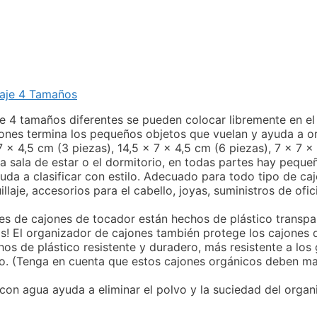
laje 4 Tamaños
e 4 tamaños diferentes se pueden colocar libremente en e
jones termina los pequeños objetos que vuelan y ayuda a o
 7 x 4,5 cm (3 piezas), 14,5 x 7 x 4,5 cm (6 piezas), 7 x 7 x
o, la sala de estar o el dormitorio, en todas partes hay peq
uda a clasificar con estilo. Adecuado para todo tipo de cajo
aje, accesorios para el cabello, joyas, suministros de ofi
res de cajones de tocador están hechos de plástico transpa
s! El organizador de cajones también protege los cajones
os de plástico resistente y duradero, más resistente a los
inito. (Tenga en cuenta que estos cajones orgánicos deben m
 con agua ayuda a eliminar el polvo y la suciedad del orga