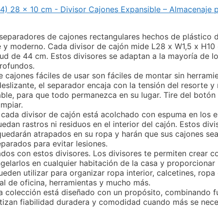
4) 28 x 10 cm - Divisor Cajones Expansible – Almacenaje p
separadores de cajones rectangulares hechos de plástico 
e y moderno. Cada divisor de cajón mide L28 x W1,5 x H10
tud de 44 cm. Estos divisores se adaptan a la mayoría de lo
rofundos.
e cajones fáciles de usar son fáciles de montar sin herram
eslizante, el separador encaja con la tensión del resorte y 
le, para que todo permanezca en su lugar. Tire del botón h
impiar.
s: cada divisor de cajón está acolchado con espuma en los 
uedan rastros ni residuos en el interior del cajón. Estos di
quedarán atrapados en su ropa y harán que sus cajones sea
eparados para evitar lesiones.
os con estos divisores. Los divisores te permiten crear 
gelarlos en cualquier habitación de la casa y proporcionar
ueden utilizar para organizar ropa interior, calcetines, rop
ial de oficina, herramientas y mucho más.
olección está diseñado con un propósito, combinando fun
zan fiabilidad duradera y comodidad cuando más se necesi