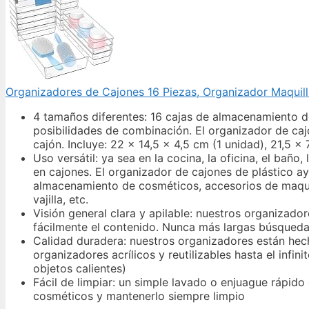
Organizadores de Cajones 16 Piezas, Organizador Maquil
4 tamaños diferentes: 16 cajas de almacenamiento d
posibilidades de combinación. El organizador de ca
cajón. Incluye: 22 x 14,5 x 4,5 cm (1 unidad), 21,5 x
Uso versátil: ya sea en la cocina, la oficina, el bañ
en cajones. El organizador de cajones de plástico ay
almacenamiento de cosméticos, accesorios de maquill
vajilla, etc.
Visión general clara y apilable: nuestros organizado
fácilmente el contenido. Nunca más largas búsqueda
Calidad duradera: nuestros organizadores están hech
organizadores acrílicos y reutilizables hasta el inf
objetos calientes)
Fácil de limpiar: un simple lavado o enjuague rápido
cosméticos y mantenerlo siempre limpio