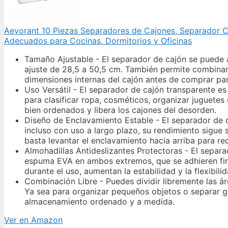
Aevorant 10 Piezas Separadores de Cajones, Separador C
Adecuados para Cocinas, Dormitorios y Oficinas
Tamaño Ajustable - El separador de cajón se puede a
ajuste de 28,5 a 50,5 cm. También permite combinar 
dimensiones internas del cajón antes de comprar pa
Uso Versátil - El separador de cajón transparente es
para clasificar ropa, cosméticos, organizar juguetes
bien ordenados y libera los cajones del desorden.
Diseño de Enclavamiento Estable - El separador de ca
incluso con uso a largo plazo, su rendimiento sigue s
basta levantar el enclavamiento hacia arriba para re
Almohadillas Antideslizantes Protectoras - El separ
espuma EVA en ambos extremos, que se adhieren firm
durante el uso, aumentan la estabilidad y la flexibil
Combinación Libre - Puedes dividir libremente las á
Ya sea para organizar pequeños objetos o separar gr
almacenamiento ordenado y a medida.
Ver en Amazon