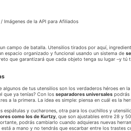
 / Imágenes de la API para Afiliados
 un campo de batalla. Utensilios tirados por aquí, ingredie
un espacio organizado y funcional usando un sistema de
se
reto que garantizará que cada objeto tenga su lugar –y tú
as
e algunos de tus utensilios son los verdaderos héroes en l
l que ya tenías? Con los
separadores universales
podrás 
es a la primera. La idea es simple: piensa en cuál es la he
 espátulas y cucharones, otra para los cuchillos y utensilio
ores como los de Kurtzy
, que son ajustables entre 28 y 5
portante, podrás cambiarlo cuando adquieras nuevas herram
o está a mano y no tendrás que escarbar entre los trastes 