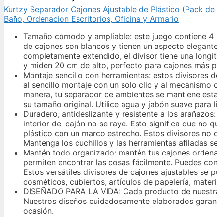
Kurtzy Separador Cajones Ajustable de Plástico (Pack de 
Baño, Ordenacion Escritorios, Oficina y Armario
Tamaño cómodo y ampliable: este juego contiene 4 
de cajones son blancos y tienen un aspecto elegant
completamente extendido, el divisor tiene una longi
y miden 20 cm de alto, perfecto para cajones más p
Montaje sencillo con herramientas: estos divisores d
al sencillo montaje con un solo clic y al mecanismo d
manera, tu separador de ambientes se mantiene estab
su tamaño original. Utilice agua y jabón suave para l
Duradero, antideslizante y resistente a los arañazo
interior del cajón no se raye. Esto significa que no q
plástico con un marco estrecho. Estos divisores no 
Mantenga los cuchillos y las herramientas afiladas s
Mantén todo organizado: mantén tus cajones ordenad
permiten encontrar las cosas fácilmente. Puedes con
Estos versátiles divisores de cajones ajustables se p
cosméticos, cubiertos, artículos de papelería, mater
DISEÑADO PARA LA VIDA: Cada producto de nuestra c
Nuestros diseños cuidadosamente elaborados garanti
ocasión.