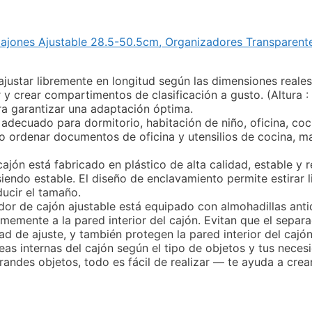
ajones Ajustable 28.5-50.5cm, Organizadores Transparent
justar libremente en longitud según las dimensiones reales
y crear compartimentos de clasificación a gusto. (Altura :
ra garantizar una adaptación óptima.
 adecuado para dormitorio, habitación de niño, oficina, coc
 o ordenar documentos de oficina y utensilios de cocina, m
jón está fabricado en plástico de alta calidad, estable y 
iendo estable. El diseño de enclavamiento permite estirar l
ducir el tamaño.
ador de cajón ajustable está equipado con almohadillas anti
emente a la pared interior del cajón. Evitan que el separ
idad de ajuste, y también protegen la pared interior del caj
reas internas del cajón según el tipo de objetos y tus nec
andes objetos, todo es fácil de realizar — te ayuda a crea